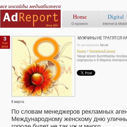
Home
Digital
О проекте
Internet & Mobi
3
МУЖЧИНЫ НЕ ТРАТЯТСЯ НА
mar
kp.ua
По материалам:
2010
Рынок
//
Рекламный рынок
Чаще всего биллборды поздра
сюрпризы к 8 Марта днепроп
8 марта
По словам менеджеров рекламных агент
Международному жен­скому дню уличны
городе будет не так уж и много.