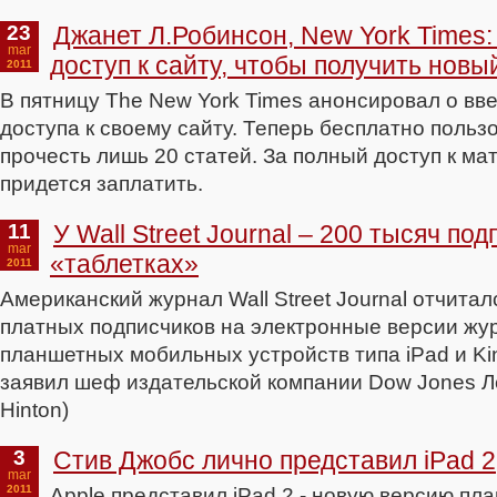
23
Джанет Л.Робинсон, New York Times
mar
доступ к сайту, чтобы получить новы
2011
В пятницу The New York Times анонсировал о вв
доступа к своему сайту. Теперь бесплатно польз
прочесть лишь 20 статей. За полный доступ к м
придется заплатить.
11
У Wall Street Journal – 200 тысяч по
mar
«таблетках»
2011
Американский журнал Wall Street Journal отчитал
платных подписчиков на электронные версии жу
планшетных мобильных устройств типа iPad и Kin
заявил шеф издательской компании Dow Jones Л
Hinton)
3
Стив Джобс лично представил iPad 2
mar
2011
Apple представил iPad 2 - новую версию пл