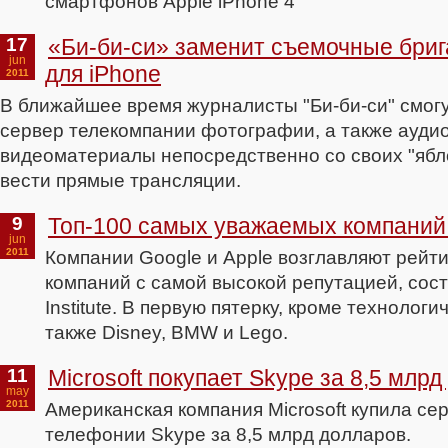
смартфонов Apple iPhone 4
17
«Би-би-си» заменит съемочные бри
jun
для iPhone
2011
В ближайшее время журналисты "Би-би-си" смогу
сервер телекомпании фотографии, а также аудио
видеоматериалы непосредственно со своих "ябл
вести прямые трансляции.
9
Топ-100 самых уважаемых компаний
jun
2011
Компании Google и Apple возглавляют рейт
компаний с самой высокой репутацией, сос
Institute. В первую пятерку, кроме технолог
также Disney, BMW и Lego.
11
Microsoft покупает Skype за 8,5 млр
may
2011
Американская компания Microsoft купила се
телефонии Skype за 8,5 млрд долларов.