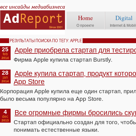
Home
Digital
О проекте
Internet & Mobi
РЕЗУЛЬТАТЫ ПОИСКА ПО ТЕГУ: APPLE
25
Apple приобрела стартап для тести
feb
2014
Фирма Apple купила стартап Burstly.
28
Apple купила стартап, продукт котор
jan
App Store
2014
Корпорация Apple купила еще один стартап, при
было весьма популярно на App Store.
4
Все огромные фирмы бросились ску
dec
2013
Стартап официально создан для того, чтоб
понимать естественные языки.