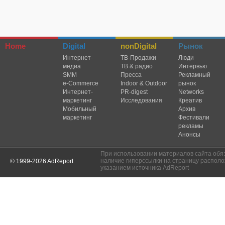
Home
Digital
nonDigital
Рынок
Интернет-
TВ-Продажи
Люди
медиа
ТВ & радио
Интервью
SMM
Пресса
Рекламный
e-Commerce
Indoor & Outdoor
рынок
Интернет-
PR-digest
Networks
маркетинг
Исследования
Креатив
Мобильный
Архив
маркетинг
Фестивали
рекламы
Анонсы
При использовании материалов сайта обя
наличие гиперссылки на страницу располо
© 1999-2026 AdReport
указанием источника AdReport