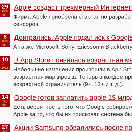
29
Аpple создаст трехмерный Интернет
nov
2013
Фирма Apple приобрела стартап по разрабо
сенсоров.
6
Доигрались. Apple подал иск к Googl
nov
2013
А также Microsoft, Sony, Ericsson и Blackberry
10
В App Store появилась возрастная м
apr
2013
Небольшие изменения произошли в App Sto
возрастная маркировка. Теперь в каждом п
возрастной ограничитель (9+, 12+ и т. д.).
14
Google готов заплатить apple 1$ млр
feb
2013
Есть вероятность того, что Google собирает
Apple за то, что бы их поисковая система б
27
Акции Samsung обвалились после по
aug