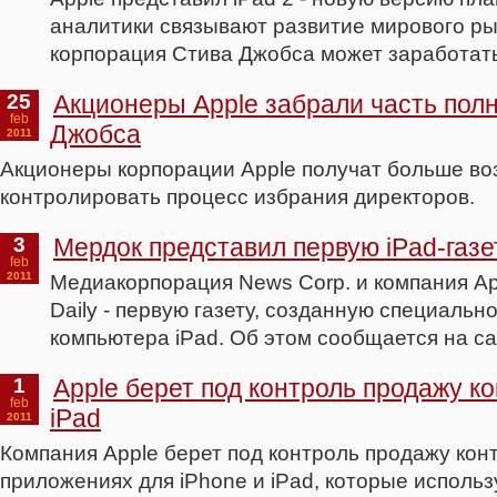
аналитики связывают развитие мирового рын
корпорация Стива Джобса может заработать
25
Акционеры Apple забрали часть пол
feb
Джобса
2011
Акционеры корпорации Apple получат больше в
контролировать процесс избрания директоров.
3
Мердок представил первую iPad-газе
feb
2011
Медиакорпорация News Corp. и компания Ap
Daily - первую газету, созданную специальн
компьютера iPad. Об этом сообщается на са
1
Apple берет под контроль продажу ко
feb
iPad
2011
Компания Apple берет под контроль продажу кон
приложениях для iPhone и iPad, которые использ