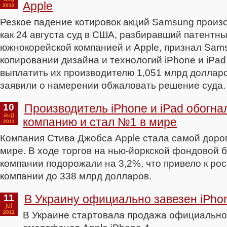
Apple
2012
Резкое падение котировок акций Samsung произо
как 24 августа суд в США, разбиравший патентн
южнокорейской компанией и Apple, признал Sam
копировании дизайна и технологий iPhone и iPad
выплатить их производителю 1,051 млрд доллар
заявили о намерении обжаловать решение суда.
10
Производитель iPhone и iPad обогна
aug
компанию и стал №1 в мире
2011
Компания Стива Джобса Apple стала самой доро
мире. В ходе торгов на нью-йоркской фондовой 
компании подорожали на 3,2%, что привело к ро
компании до 338 млрд долларов.
11
В Украину официально завезен iPho
jul
2011
В Украине стартовала продажа официально