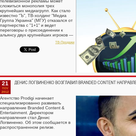
телевизионной рекламы может
сложиться монополия трех
крупнейших медиагрупп. Как стало
известно "Ъ", ТВ-холдинг "Медиа
Группа Украина" (МГУ) отказался от
партнерства с "1+1" и ведет
переговоры о присоединении к
альянсу двух крупнейших игроков —
"Интер" и StarLightMedia. Смена
TВ-Продажи
стратегии привела к увольнению
руководителя сейлз-хауса МГУ. Об
этом пишет КоммерсантЪ.
21
ДЕНИС ЛОГВИНЕНКО ВОЗГЛАВИЛ BRANDED CONTENT НАПРАВЛЕ
nov
2012
Агентство Prodigi начинает
специализированно развивать
направление Branded Content &
Entertainment. Директором
направления стал Денис
Логвиненко. Об этом сообщается в
распространенном релизе.