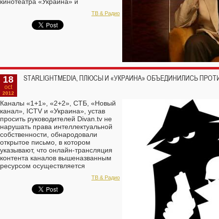
кинотеатра «Украина» и
разнообразная публика.
ТВ & Радио
Сценаристы, продюсеры,
режиссеры, журналисты, пиарщики,
маркетологи. Тут можно было
встретить главу СТБ Владимира
Бородянского, рекламиста Андрея
Федорова, мультипликатора Давида
Черкасского или певца Владимира
Кузьмина.
18
STARLIGHTMEDIA, ПЛЮСЫ И «УКРАИНА» ОБЪЕДИНИЛИСЬ ПРОТИ
oct
2012
Каналы «1+1», «2+2», СТБ, «Новый
канал», ICTV и «Украина», устав
просить руководителей Divan.tv не
нарушать права интеллектуальной
собственности, обнародовали
открытое письмо, в котором
указывают, что онлайн-трансляция
контента каналов вышеназванным
ресурсом осуществляется
незаконно:
ТВ & Радио