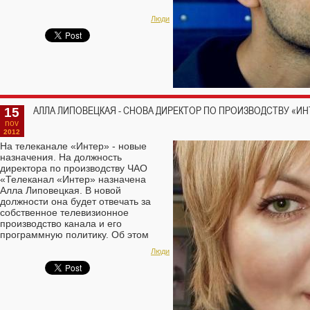
Люди
15
АЛЛА ЛИПОВЕЦКАЯ - СНОВА ДИРЕКТОР ПО ПРОИЗВОДСТВУ «ИН
nov
2012
На телеканале «Интер» - новые
назначения. На должность
директора по производству ЧАО
«Телеканал «Интер» назначена
Алла Липовецкая. В новой
должности она будет отвечать за
собственное телевизионное
производство канала и его
программную политику. Об этом
сообщает пресс-служба телеканала.
Люди