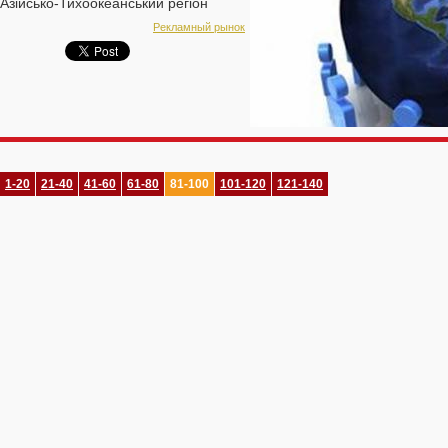
Азійсько-Тихоокеанський регіон
додасть 8,2%, а Латинська Америка
Рекламный рынок
– цілих 10,1%.
1-20
21-40
41-60
61-80
81-100
101-120
121-140