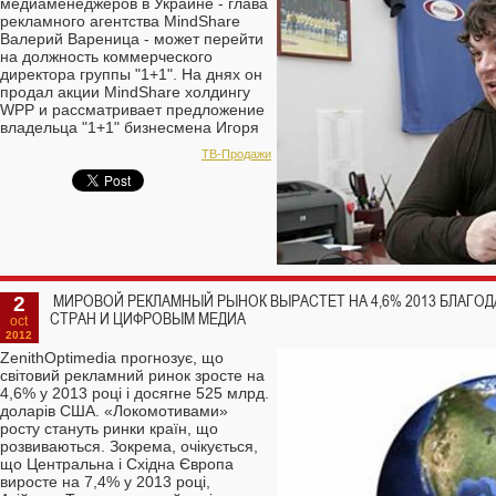
медиаменеджеров в Украине - глава
рекламного агентства MindShare
Валерий Вареница - может перейти
на должность коммерческого
директора группы "1+1". На днях он
продал акции MindShare холдингу
WPP и рассматривает предложение
владельца "1+1" бизнесмена Игоря
Коломойского заняться продажами
TВ-Продажи
рекламы на каналах группы. Это
назначение может способствовать
созданию монополии на рынке ТВ-
рекламы, утверждают участники
рынка.
2
МИРОВОЙ РЕКЛАМНЫЙ РЫНОК ВЫРАСТЕТ НА 4,6% 2013 БЛАГ
СТРАН И ЦИФРОВЫМ МЕДИА
oct
2012
ZenithOptimedia прогнозує, що
світовий рекламний ринок зросте на
4,6% у 2013 році і досягне 525 млрд.
доларів США. «Локомотивами»
росту стануть ринки країн, що
розвиваються. Зокрема, очікується,
що Центральна і Східна Європа
виросте на 7,4% у 2013 році,