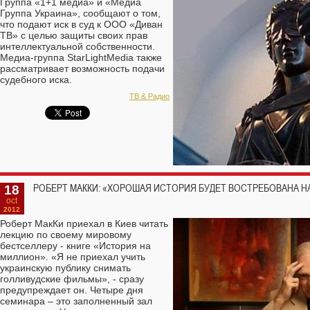
Группа «1+1 медиа» и «Медиа
Группа Украина», сообщают о том,
что подают иск в суд к ООО «Диван
ТВ» с целью защиты своих прав
интеллектуальной собственности.
Медиа-группа StarLightMedia также
рассматривает возможность подачи
судебного иска.
ТВ & Радио
18
РОБЕРТ МАККИ: «ХОРОШАЯ ИСТОРИЯ БУДЕТ ВОСТРЕБОВАНА 
oct
2012
Роберт МакКи приехал в Киев читать
лекцию по своему мировому
бестселлеру - книге «История на
миллион». «Я не приехал учить
украинскую публику снимать
голливудские фильмы», - сразу
предупреждает он. Четыре дня
семинара – это заполненный зал