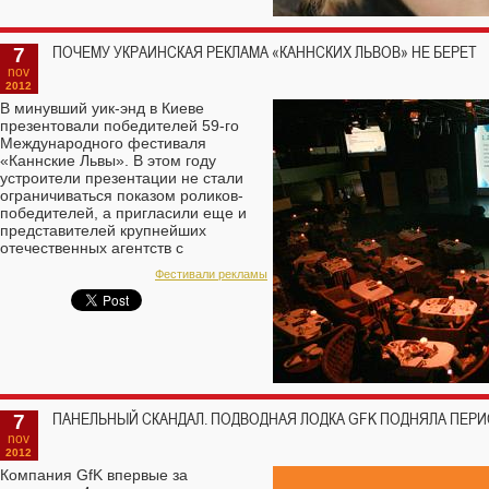
7
ПОЧЕМУ УКРАИНСКАЯ РЕКЛАМА «КАННСКИХ ЛЬВОВ» НЕ БЕРЕТ
nov
2012
В минувший уик-энд в Киеве
презентовали победителей 59-го
Международного фестиваля
«Каннские Львы». В этом году
устроители презентации не стали
ограничиваться показом роликов-
победителей, а пригласили еще и
представителей крупнейших
отечественных агентств с
тематическими докладами
Фестивали рекламы
7
ПАНЕЛЬНЫЙ СКАНДАЛ. ПОДВОДНАЯ ЛОДКА GFK ПОДНЯЛА ПЕР
nov
2012
Компания GfK впервые за