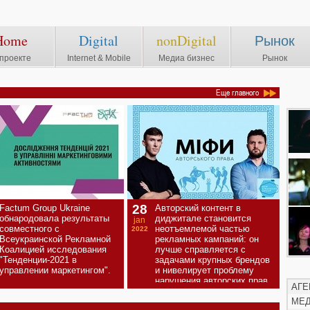
Home
Digital
nonDigital
Рынок
проекте
Internet & Mobile
Медиа бизнес
Рынок
Еще главного
28
Factum Group Ukraine
Авторский контент в
обнародовала результаты
диджитале становится
jan
совместного с
неотъемлемой частью
2022
Всеукраинской Рекламной
рекламных кампаний: он
Коалицией исследования
лучше справляется с
"Тенденции-2021 в
задачами крупных брендов
управлении маркетингом".
и нивелирует проблему
нарушения авторских прав.
АГЕ
МЕ