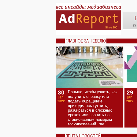
О 
ГЛАВНОЕ ЗА НЕДЕЛЮ
30
29
Раньше, чтобы узнать, как
получить справку или
jan
jan
подать обращение,
2022
2022
приходилось гуглить,
разбираться в сложных
сроках или звонить по
стационарным номерам
госучреждений, где
бесконечный перерыв на
обед.
ЛЕНТА НОВОСТЕЙ