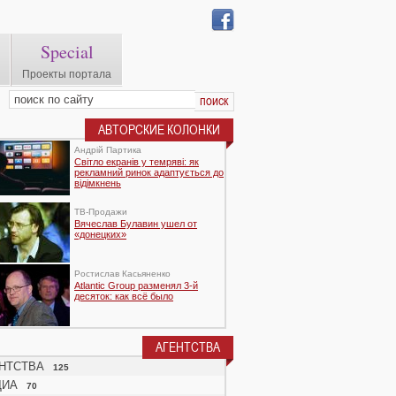
Special
Проекты портала
АВТОРСКИЕ КОЛОНКИ
Андрій Партика
Світло екранів у темряві: як
рекламний ринок адаптується до
відімкнень
TВ-Продажи
Вячеслав Булавин ушел от
«донецких»
Ростислав Касьяненко
Atlantic Group разменял 3-й
десяток: как всё было
АГЕНТСТВА
НТСТВА
125
ДИА
70