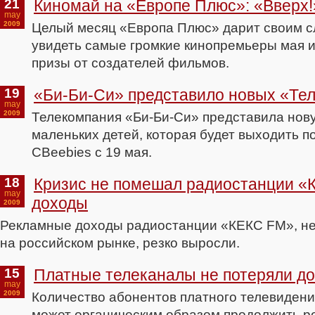
21
Киномай на «Европе Плюс»: «Вверх!
may
2009
Целый месяц «Европа Плюс» дарит своим 
увидеть самые громкие кинопремьеры мая и
призы от создателей фильмов.
19
«Би-Би-Си» представило новых «Те
may
2009
Телекомпания «Би-Би-Си» представила нов
маленьких детей, которая будет выходить п
CBeebies с 19 мая.
18
Кризис не помешал радиостанции «
may
доходы
2009
Рекламные доходы радиостанции «КЕКС FM», не
на российском рынке, резко выросли.
15
Платные телеканалы не потеряли д
may
2009
Количество абонентов платного телевидения
может органическим образом продолжить р