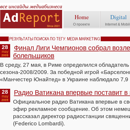
Home
Digital
О проекте
Internet & Mobi
РЕЗУЛЬТАТЫ ПОИСКА ПО ТЕГУ: MEDIA MARKETING
28
Финал Лиги Чемпионов собрал возле
may
болельщиков
2009
В среду, 27 мая, в Риме определился обладател
сезона-2008/2009. За победной игрой «Барсело
«Манчестер Юнайтед» в Украине наблюдало 7,9 
28
Радио Ватикана впервые поставит в
may
2009
Официальное радио Ватикана впервые в сво
эфир рекламное сообщение. Об этом немец
рассказал директор радиостанции священн
(Federico Lombardi).