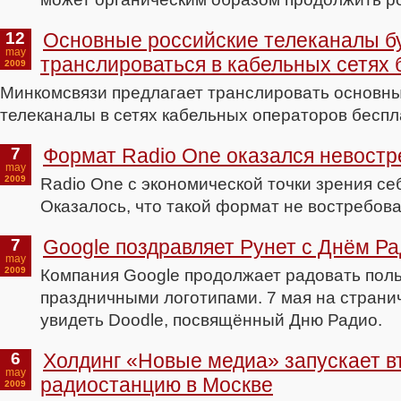
12
Основные российские телеканалы б
may
транслироваться в кабельных сетях 
2009
Минкомсвязи предлагает транслировать основн
телеканалы в сетях кабельных операторов беспл
7
Формат Radio One оказался невост
may
2009
Radio One с экономической точки зрения се
Оказалось, что такой формат не востребов
7
Google поздравляет Рунет с Днём Р
may
2009
Компания Google продолжает радовать пол
праздничными логотипами. 7 мая на странич
увидеть Doodle, посвящённый Дню Радио.
6
Холдинг «Новые медиа» запускает в
may
радиостанцию в Москве
2009