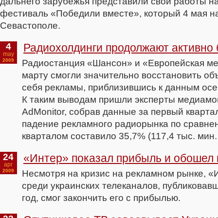
дальнего зарубежья представили свои работы 
фестиваль «Победили вместе», который 4 мая н
Севастополе.
4
Радиохолдинги продолжают активно 
may
2009
Радиостанция «Шансон» и «Европейская мед
марту смогли значительно восстановить о
себя рекламы, приблизившись к данным осе
К таким выводам пришли эксперты медиамо
AdMonitor, собрав данные за первый кварта
падение рекламного радиорынка по сравн
кварталом составило 35,7% (117,4 тыс. мин. 
24
«Интер» показал прибыль и обошел 
apr
2009
Несмотря на кризис на рекламном рынке, 
среди украинских телеканалов, публиковавш
год, смог закончить его с прибылью.