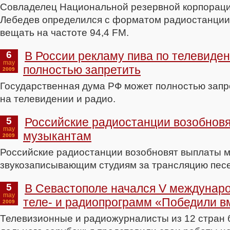
Совладелец Национальной резервной корпорац
Лебедев определился с форматом радиостанции,
вещать на частоте 94,4 FM.
6
В России рекламу пива по телевиден
may
полностью запретить
2009
Государственная дума РФ может полностью запр
на телевидении и радио.
5
Российские радиостанции возобнов
may
музыкантам
2009
Российские радиостанции возобновят выплаты 
звукозаписывающим студиям за трансляцию песе
5
В Севастополе начался V междунар
may
теле- и радиопрограмм «Победили в
2009
Телевизионные и радиожурналисты из 12 стран 