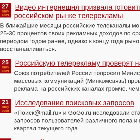
27
Видео интернешнл призвала готовить
may
российском рынке телерекламы
2009
В ближайшие месяцы российские телеканалы мо
25-30 процентов своих рекламных доходов по ср
периодом годом ранее, однако к концу года рыно
восстанавливаться.
25
Российскую телерекламу проверят н
may
2009
Союз потребителей России попросил Минис
массовых коммуникаций (Минкомсвязь) пров
реклама на российских каналах громче, че
21
Исследование поисковых запросов
may
2009
«Поиск@mail.ru» и GoGo.ru исследовали ст
запросов пользователей различного пола и 
квартал текущего года.