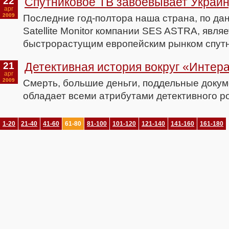
22
Спутниковое ТВ завоевывает Украи
apr
2009
Последние год-полтора наша страна, по д
Satellite Monitor компании SES ASTRA, явля
быстрорастущим европейским рынком спутн
21
Детективная история вокруг «Интер
apr
2009
Смерть, большие деньги, поддельные докуме
обладает всеми атрибутами детективного р
1-20
21-40
41-60
61-80
81-100
101-120
121-140
141-160
161-180