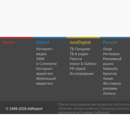
Home
Digital
nonDigital
Рынок
Интернет-
TВ-Продажи
Люди
медиа
ТВ & радио
Интервью
SMM
Пресса
Рекламный
e-Commerce
Indoor & Outdoor
рынок
Интернет-
PR-digest
Networks
маркетинг
Исследования
Креатив
Мобильный
Архив
маркетинг
Фестивали
рекламы
Анонсы
При использовании материалов сайта обя
наличие гиперссылки на страницу располо
© 1999-2026 AdReport
указанием источника AdReport