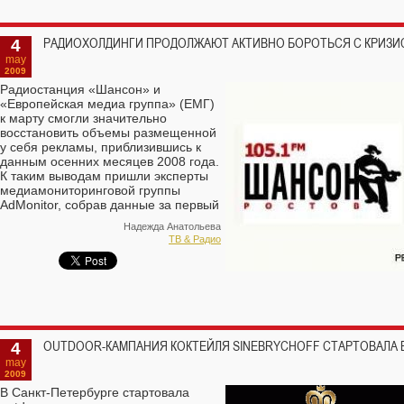
4
РАДИОХОЛДИНГИ ПРОДОЛЖАЮТ АКТИВНО БОРОТЬСЯ С КРИЗ
may
2009
Радиостанция «Шансон» и
«Европейская медиа группа» (ЕМГ)
к марту смогли значительно
восстановить объемы размещенной
у себя рекламы, приблизившись к
данным осенних месяцев 2008 года.
К таким выводам пришли эксперты
медиамониторинговой группы
AdMonitor, собрав данные за первый
квартал 2009 года. Общее падение
Надежда Анатольева
рекламного радиорынка по
ТВ & Радио
сравнению с предыдущим
кварталом составило 35,7% (117,4
тыс. мин. против 182,6 тыс. мин.).
4
OUTDOOR-КАМПАНИЯ КОКТЕЙЛЯ SINEBRYCHOFF СТАРТОВАЛА В
may
2009
В Санкт-Петербурге стартовала