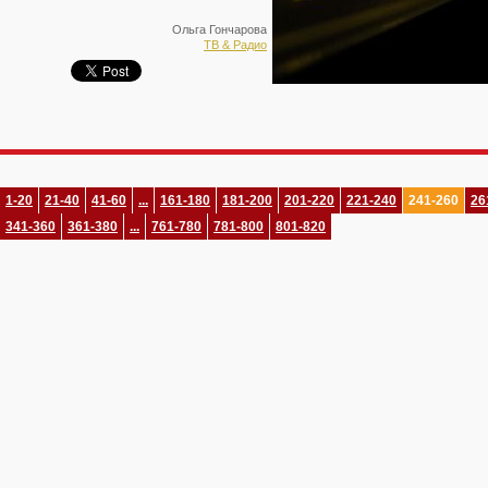
Ольга Гончарова
ТВ & Радио
1-20
21-40
41-60
...
161-180
181-200
201-220
221-240
241-260
26
341-360
361-380
...
761-780
781-800
801-820