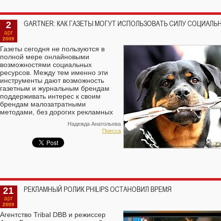
2
GARTNER: КАК ГАЗЕТЫ МОГУТ ИСПОЛЬЗОВАТЬ СИЛУ СОЦИАЛЬ
apr
2009
Газеты сегодня не пользуются в
полной мере онлайновыми
возможностями социальных
ресурсов. Между тем именно эти
инструменты дают возможность
газетным и журнальным брендам
поддерживать интерес к своим
брендам малозатратными
методами, без дорогих рекламных
кампаний — настаивает
Надежда Анатольева
аналитическая компания Gartner в
Пресса
своем исследовании «Newspaper
Publishers Must Do More to Empower
Brand Stewards».
21
РЕКЛАМНЫЙ РОЛИК PHILIPS ОСТАНОВИЛ ВРЕМЯ
apr
2009
Агентство Tribal DВВ и режиссер