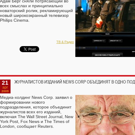
Адам Берг сняли потрясающий во
всех смыслах и принципиально
новаторский ролик, рекламирующий
новый широкоэкранный телевизор
Philips Cinema.
ТВ & Радио
21
ЖУРНАЛИСТОВ ИЗДАНИЙ NEWS CORP ОБЪЕДИНЯТ В ОДНО ПО
apr
2009
Медиа-холдинг News Corp. заявил о
формировании нового
подразделения, которое объединит
журналистов всех его изданий,
включая The Wall Street Journal, New
York Post, Fox News и The Times of
London, сообщает Reuters.