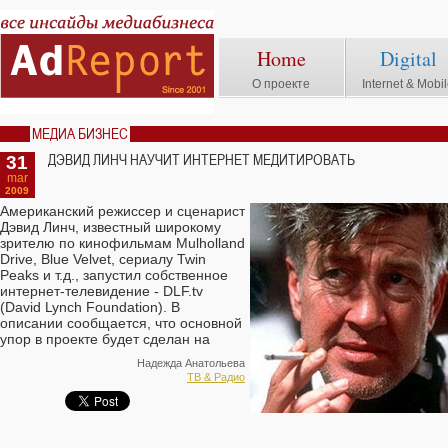
Home
Digital
О проекте
Internet & Mobi
МЕДИА БИЗНЕС
31
ДЭВИД ЛИНЧ НАУЧИТ ИНТЕРНЕТ МЕДИТИРОВАТЬ
mar
2009
Американский режиссер и сценарист
Дэвид Линч, известный широкому
зрителю по кинофильмам Mulholland
Drive, Blue Velvet, сериалу Twin
Peaks и т.д., запустил собственное
интернет-телевидение - DLF.tv
(David Lynch Foundation). В
описании сообщается, что основной
упор в проекте будет сделан на
видеоуроки по трансцендентальной
Надежда Анатольева
медитации.
ТВ & Радио