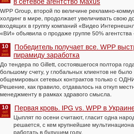
в сетевое агентство Maxus
2005
WPP Group, второй по величине рекламно-комм
холдинг в мире, продолжает увеличивать свою до
входящих в группу компаний «Видео Интернешнл»
«ВИ» объявила о продаже группе 50% агентства
10
Победитель получает все. WPP выст
oct
пирамиду заработка
2005
До тендера по Gillett, состоявшегося полтора год
большому счету, у глобальных клиентов не было
общемировых сетевых контрактов только с ОДН
Решение, как правило, отдавалось на откуп мест
менеджменту в рамках здравого смысла.
10
Первая кровь. IPG vs. WPP в Украин
oct
2005
Цыплят по осени считают, гласит одна наро
решается, с кем крупнейшие мультинацион
работать в будущем году.