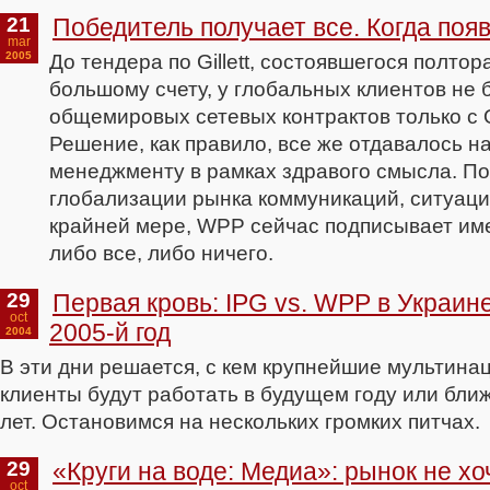
21
Победитель получает все. Когда поя
mar
2005
До тендера по Gillett, состоявшегося полтор
большому счету, у глобальных клиентов не
общемировых сетевых контрактов только с
Решение, как правило, все же отдавалось на
менеджменту в рамках здравого смысла. П
глобализации рынка коммуникаций, ситуаци
крайней мере, WPP сейчас подписывает име
либо все, либо ничего.
29
Первая кровь: IPG vs. WPP в Украин
oct
2005-й год
2004
В эти дни решается, с кем крупнейшие мультин
клиенты будут работать в будущем году или бли
лет. Остановимся на нескольких громких питчах.
29
«Круги на воде: Медиа»: рынок не хо
oct