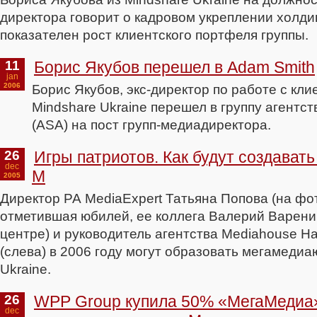
директора говорит о кадровом укреплении холди
показателен рост клиентского портфеля группы.
11
Борис Якубов перешел в Adam Smith
jan
2006
Борис Якубов, экс-директор по работе с кли
Mindshare Ukraine перешел в группу агентств
(АSA) на пост групп-медиадиректора.
26
Игры патриотов. Как будут создават
dec
M
2005
Директор РА MediaExpert Татьяна Попова (на фот
отметившая юбилей, ее коллега Валерий Варениц
центре) и руководитель агентства Mediahouse Н
(слева) в 2006 году могут образовать мегамеди
Ukraine.
26
WPP Group купила 50% «МегаМедиа»
dec