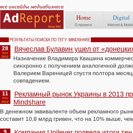
Home
Digital
О проекте
Internet & Mobi
РЕЗУЛЬТАТЫ ПОИСКА ПО ТЕГУ: MINDSHARE
28
Вячеслав Булавин ушел от «донецки
nov
2012
Назначение Владимира Квашина коммерчес
синхронно с получением аналогичной долж
Валерием Вареницей спустя полтора месяца
совпадением.
11
Рекламный рынок Украины в 2013 пр
nov
Mindshare
2012
В денежном эквиваленте объем рекламного рынк
составит 10,8 млрд гривен, что на 10% выше, чем
9
Компания Unilever подвела итоги те