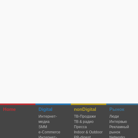
Home
Digital
nonDigital
Рынок
Интернет-
TВ-Продажи
Люди
медиа
ТВ & радио
Интервью
SMM
Пресса
Рекламный
e-Commerce
Indoor & Outdoor
рынок
Интернет-
PR-digest
Networks