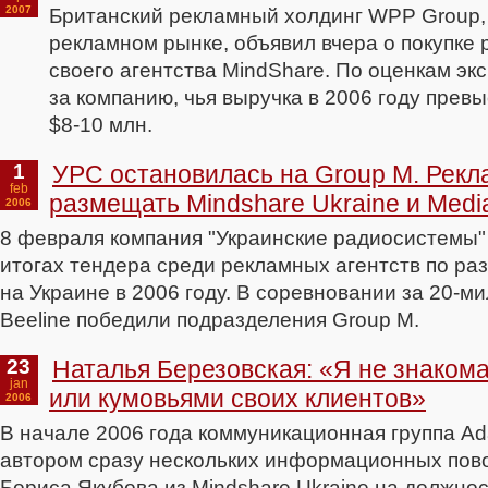
2007
Британский рекламный холдинг WPP Group,
рекламном рынке, объявил вчера о покупке
своего агентства MindShare. По оценкам эк
за компанию, чья выручка в 2006 году прев
$8-10 млн.
1
УРС остановилась на Group M. Рекл
feb
размещать Mindshare Ukraine и Medi
2006
8 февраля компания "Украинские радиосистемы"
итогах тендера среди рекламных агентств по р
на Украине в 2006 году. В соревновании за 20-м
Beeline победили подразделения Group M.
23
Наталья Березовская: «Я не знаком
jan
или кумовьями своих клиентов»
2006
В начале 2006 года коммуникационная группа Ad
автором сразу нескольких информационных пов
Бориса Якубова из Mindshare Ukraine на должнос