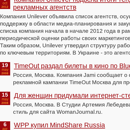
oct
рекламных агентств
2012
Компания Unilever объявила список агентств, о
поддержку в области медиа-планирования и зак
списка компания начала в начале 2012 года в ра
периодической оценки работы своих маркетинго
Таким образом, Unilever утвердил структуру раб
по ключевым территориям. В Украине - это агентств
19
TimeOut раздал билеты в кино по Blu
may
2008
Россия, Москва. Компания Jami сообщает о
рекламной кампании TimeOut Москва для про
15
Для женщин придумали интернет-ст
may
2008
Россия, Москва. В Студии Артемия Лебеде
стиль для сайта WomanJournal.ru.
6
WPP купил MindShare Russia
apr