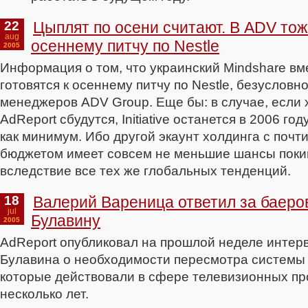
22
Цыплят по осени считают. В ADV тоже
aug
осеннему питчу по Nestle
2005
Информация о том, что украинский Mindshare вм
готовятся к осеннему питчу по Nestle, безусловно
менеджеров ADV Group. Еще бы: в случае, если
AdReport сбудутся, Initiative останется в 2006 год
как минимум. Ибо другой экаунт холдинга с поч
бюджетом имеет совсем не меньшие шансы покин
вследствие все тех же глобальных тенденций.
18
Валерий Вареница ответил за баеро
jul
Булавину
2005
AdReport опубликовал на прошлой неделе интер
Булавина о необходимости пересмотра системы
которые действовали в сфере телевизионных п
несколько лет.