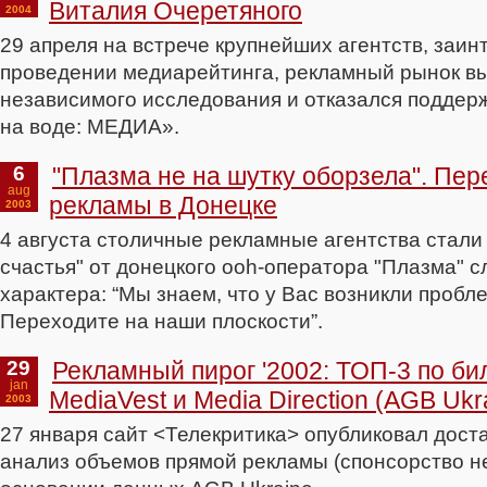
Виталия Очеретяного
2004
29 апреля на встрече крупнейших агентств, заи
проведении медиарейтинга, рекламный рынок вы
независимого исследования и отказался поддерж
на воде: МЕДИА».
6
"Плазма не на шутку оборзела". Пе
aug
рекламы в Донецке
2003
4 августа столичные рекламные агентства стали
счастья" от донецкого ooh-оператора "Плазма" 
характера: “Мы знаем, что у Вас возникли пробл
Переходите на наши плоскости”.
29
Рекламный пирог '2002: ТОП-3 по билли
jan
MediaVest и Media Direction (AGB Ukr
2003
27 января сайт <Телекритика> опубликовал дос
анализ объемов прямой рекламы (спонсорство н