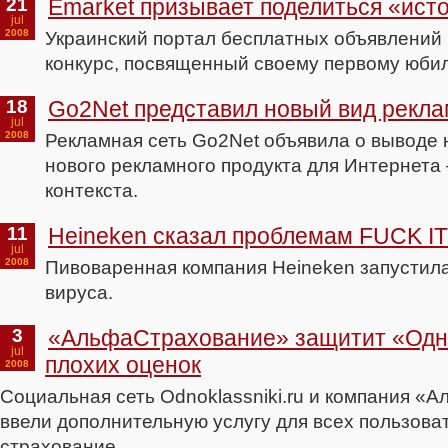
21
Emarket призывает поделиться «ист
jul
2008
Украинский портал бесплатных объявлений 
конкурс, посвященный своему первому юби
18
Go2Net представил новый вид рекл
jul
2008
Рекламная сеть Go2Net объявила о выводе 
нового рекламного продукта для Интернета 
контекста.
11
Heineken сказал проблемам FUCK IT
jul
2008
Пивоваренная компания Heineken запустила
вируса.
3
«АльфаСтрахование» защитит «Одн
jul
плохих оценок
2008
Социальная сеть Odnoklassniki.ru и компания 
ввели дополнительную услугу для всех пользова
страхование.