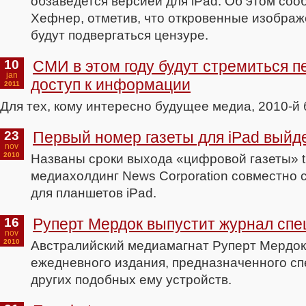
обзаведется версией для iPad. Об этом сооб
Хефнер, отметив, что откровенные изображ
будут подвергаться цензуре.
10
СМИ в этом году будут стремиться п
jan
доступ к информации
2011
Для тех, кому интересно будущее медиа, 2010-й 
23
Первый номер газеты для iPad выйде
nov
2010
Названы сроки выхода «цифровой газеты» th
медиахолдинг News Corporation совместно с
для планшетов iPad.
16
Руперт Мердок выпустит журнал спе
nov
2010
Австралийский медиамагнат Руперт Мердок 
ежедневного издания, предназначенного сп
других подобных ему устройств.