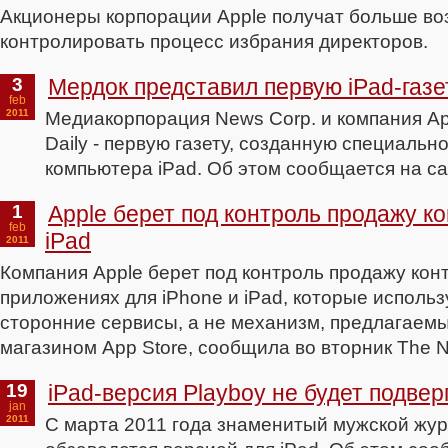
Акционеры корпорации Apple получат больше в
контролировать процесс избрания директоров.
3
Мердок представил первую iPad-газе
feb
2011
Медиакорпорация News Corp. и компания Ap
Daily - первую газету, созданную специальн
компьютера iPad. Об этом сообщается на са
1
Apple берет под контроль продажу ко
feb
iPad
2011
Компания Apple берет под контроль продажу кон
приложениях для iPhone и iPad, которые использ
сторонние сервисы, а не механизм, предлагаемы
магазином App Store, сообщила во вторник The N
19
iPad-версия Playboy не будет подвер
jan
2011
С марта 2011 года знаменитый мужской жур