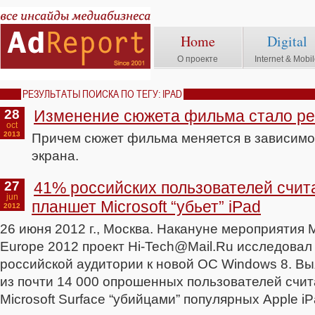
Home
Digital
О проекте
Internet & Mobi
РЕЗУЛЬТАТЫ ПОИСКА ПО ТЕГУ: IPAD
28
Изменение сюжета фильма стало р
oct
2013
Причем сюжет фильма меняется в зависимо
экрана.
27
41% российских пользователей счит
jun
планшет Microsoft “убьет” iPad
2012
26 июня 2012 г., Москва. Накануне мероприятия M
Europe 2012 проект Hi-Tech@Mail.Ru исследова
российской аудитории к новой ОС Windows 8. Вы
из почти 14 000 опрошенных пользователей счи
Microsoft Surface “убийцами” популярных Apple iP