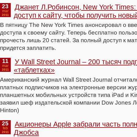
23
Джанет Л.Робинсон, New York Times
mar
доступ к сайту, чтобы получить новы
2011
В пятницу The New York Times анонсировал о вв
доступа к своему сайту. Теперь бесплатно польз
прочесть лишь 20 статей. За полный доступ к м
придется заплатить.
11
У Wall Street Journal – 200 тысяч по
mar
«таблетках»
2011
Американский журнал Wall Street Journal отчитал
платных подписчиков на электронные версии жу
планшетных мобильных устройств типа iPad и Kin
заявил шеф издательской компании Dow Jones Л
Hinton)
25
Акционеры Apple забрали часть пол
feb
Джобса
2011