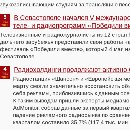
звукозаписывающим студиям за трансляцию песе
5
В Севастополе начался V междунар
may
теле- и радиопрограмм «Победили в
2009
Телевизионные и радиожурналисты из 12 стран 
дальнего зарубежья представили свои работы 
фестиваль «Победили вместе», который 4 мая н
Севастополе.
4
Радиохолдинги продолжают активно 
may
2009
Радиостанция «Шансон» и «Европейская мед
марту смогли значительно восстановить о
себя рекламы, приблизившись к данным осе
К таким выводам пришли эксперты медиамо
AdMonitor, собрав данные за первый кварта
падение рекламного радиорынка по сравн
кварталом составило 35,7% (117,4 тыс. мин. 