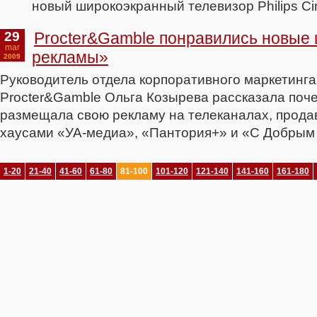
новый широкоэкранный телевизор Philips C
29
Procter&Gamble понравились новые
mar
рекламы»
2009
Руководитель отдела корпоративного маркетинг
Procter&Gamble Ольга Козырева рассказала поче
размещала свою рекламу на телеканалах, прода
хаусами «УА-медиа», «Пантория+» и «С Добрым
1-20
21-40
41-60
61-80
81-100
101-120
121-140
141-160
161-180