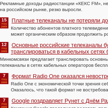
Рекламные доходы радиостанции «КЕКС FM», не
на российском рынке, резко выросли.
15
Платные телеканалы не потеряли д
may
2009
Количество абонентов платного телевидения
может органическим образом продолжить р
12
Основные российские телеканалы б
may
транслироваться в кабельных сетях 
2009
Минкомсвязи предлагает транслировать основн
телеканалы в сетях кабельных операторов беспл
7
Формат Radio One оказался невост
may
2009
Radio One с экономической точки зрения се
Оказалось, что такой формат не востребов
7
Google поздравляет Рунет с Днём Р
may
2009