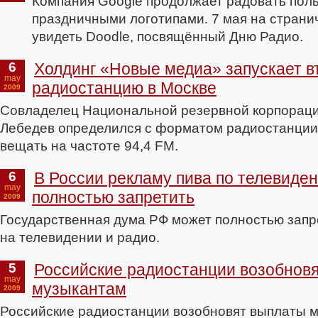
Компания Google продолжает радовать пол
праздничными логотипами. 7 мая на странич
увидеть Doodle, посвящённый Дню Радио.
6
Холдинг «Новые медиа» запускает в
may
радиостанцию в Москве
2009
Совладелец Национальной резервной корпорац
Лебедев определился с форматом радиостанции,
вещать на частоте 94,4 FM.
6
В России рекламу пива по телевиден
may
полностью запретить
2009
Государственная дума РФ может полностью запр
на телевидении и радио.
5
Российские радиостанции возобнов
may
музыкантам
2009
Российские радиостанции возобновят выплаты 