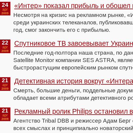
24
«Интер» показал прибыль и обошел 
apr
2009
Несмотря на кризис на рекламном рынке, 
среди украинских телеканалов, публиковавш
год, смог закончить его с прибылью.
22
Спутниковое ТВ завоевывает Украи
apr
2009
Последние год-полтора наша страна, по д
Satellite Monitor компании SES ASTRA, явля
быстрорастущим европейским рынком спутн
21
Детективная история вокруг «Интер
apr
2009
Смерть, большие деньги, поддельные докуме
обладает всеми атрибутами детективного р
21
Рекламный ролик Philips остановил 
apr
2009
Агентство Tribal DВВ и режиссер Адам Берг
всех смыслах и принципиально новаторски