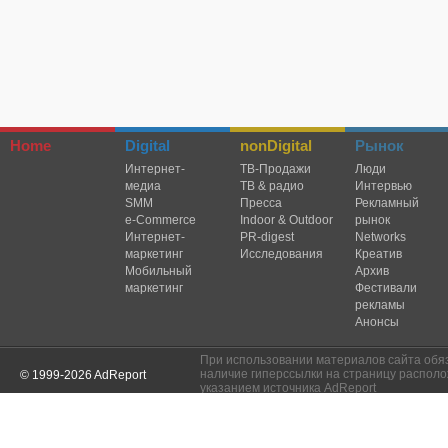
Home
Digital
nonDigital
Рынок
Интернет-
TВ-Продажи
Люди
медиа
ТВ & радио
Интервью
SMM
Пресса
Рекламный
e-Commerce
Indoor & Outdoor
рынок
Интернет-
PR-digest
Networks
маркетинг
Исследования
Креатив
Мобильный
Архив
маркетинг
Фестивали
рекламы
Анонсы
При использовании материалов сайта обя
наличие гиперссылки на страницу располо
© 1999-2026 AdReport
указанием источника AdReport