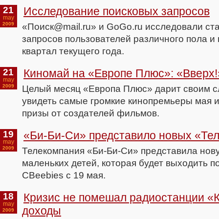
21
Исследование поисковых запросов
may
2009
«Поиск@mail.ru» и GoGo.ru исследовали ст
запросов пользователей различного пола и 
квартал текущего года.
21
Киномай на «Европе Плюс»: «Вверх!
may
2009
Целый месяц «Европа Плюс» дарит своим 
увидеть самые громкие кинопремьеры мая и
призы от создателей фильмов.
19
«Би-Би-Си» представило новых «Те
may
2009
Телекомпания «Би-Би-Си» представила нов
маленьких детей, которая будет выходить п
CBeebies с 19 мая.
18
Кризис не помешал радиостанции «
may
доходы
2009