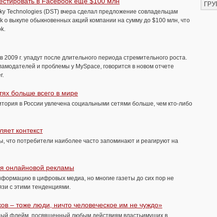
естировать в Facebook еще $100 млн
ГРУ
Sky Technologies (DST) вчера сделал предложение совладельцам
 о выкупе обыкновенных акций компании на сумму до $100 млн, что
k.
 2009 г. упадут после длительного периода стремительного роста.
амодателей и проблемы у MySpace, говорится в новом отчете
r.
тях больше всего в мире
тория в России увлечена социальными сетями больше, чем кто-либо
яет контекст
, что потребители наиболее часто запоминают и реагируют на
для онлайновой рекламы
формацию в цифровых медиа, но многие газеты до сих пор не
язи с этими тенденциями.
ков – тоже люди, ничто человеческое им не чуждо»
рный флейм, посвященный любым действиям властьимущих в