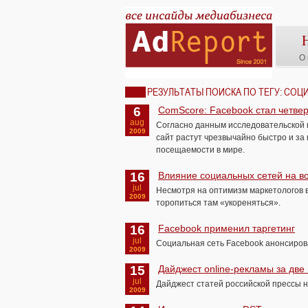
О 
РЕЗУЛЬТАТЫ ПОИСКА ПО ТЕГУ: СОЦ
6
ComScore: Facebook стал четв
aug
Согласно данным исследовательской 
2009
сайт растут чрезвычайно быстро и за
посещаемости в мире.
16
Влияние социальных сетей на в
jul
Несмотря на оптимизм маркетологов 
2009
торопиться там «укореняться».
16
Facebook применил таргетинг
jul
Социальная сеть Facebook анонсирова
2009
15
Дайджест online-рекламы за две
jul
Дайджест статей российской прессы н
2009