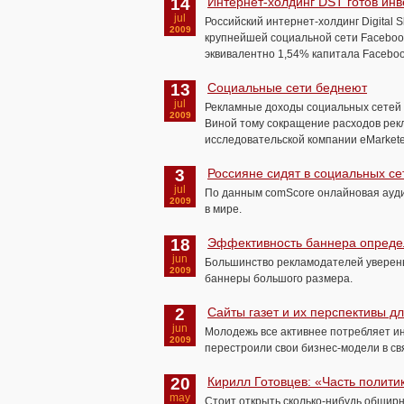
14
Интернет-холдинг DST готов инв
jul
Российский интернет-холдинг Digital 
2009
крупнейшей социальной сети Facebook
эквивалентно 1,54% капитала Faceboo
13
Социальные сети беднеют
jul
Рекламные доходы социальных сетей в
2009
Виной тому сокращение расходов рекл
исследовательской компании eMarkete
3
Россияне сидят в социальных се
jul
По данным comScore онлайновая ауди
2009
в мире.
18
Эффективность баннера определ
jun
Большинство рекламодателей уверены
2009
баннеры большого размера.
2
Сайты газет и их перспективы 
jun
Молодежь все активнее потребляет ин
2009
перестроили свои бизнес-модели в св
20
Кирилл Готовцев: «Часть полити
may
Стоит открыть сколько-нибудь обши