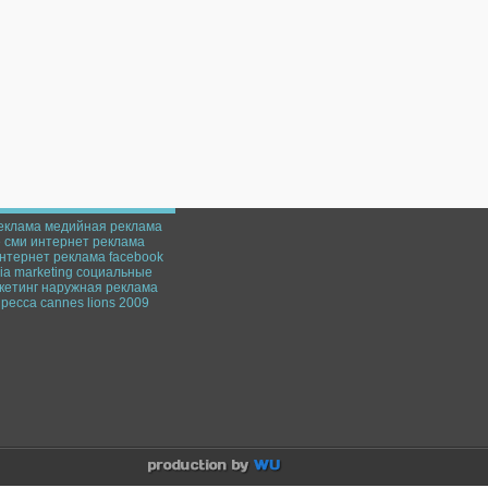
еклама
медийная реклама
е
сми
интернет
реклама
нтернет реклама
facebook
a marketing
социальные
кетинг
наружная реклама
пресса
cannes lions 2009