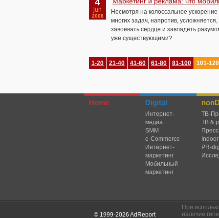
4
Маркетинг и реклама: что моби
jun
Несмотря на колоссальное ускорение 
2008
многих задач, напротив, усложняется,
завоевать сердце и завладеть разумо
уже существующими?
1-20
21-40
41-60
61-80
81-100
101-120
Home
Digital
nonDi
Интернет-
TВ-Пр
медиа
ТВ & 
SMM
Пресс
e-Commerce
Indoor
Интернет-
PR-dig
маркетинг
Иссле
Мобильный
маркетинг
При использ
наличие гипе
© 1999-2026 AdReport