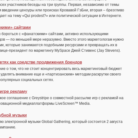
всех участников беседы на три группы. Первая, независимо от темы
м введении цензуры или происках Кровавой ГэБни, вторая – брезгливо
ает на тему «Qui prodest?» или политической ситуации в Интернете.
скими» сайтами
ы бороться с «фанатскими» сайтами, активно использующими
дов — по меньшей мере неразумно. Вместо этого маркетологам нужно
ми, которые занимаются подобными ресурсами и превращать их в
вице-президент по маркетингу MySpace Джей Стивенс (Jay Stevens).
тях как средстве продвижения брендов
ие о том, что не стоит концентрировать весь маркетинговый бюджет
т уделять внимание ещe и «партизанским» методам раскрутки своего
популярных социальных сетях.
 игре рекламу
кое соглашение с Greystripe о совместной рассылке игр с рекламой на
новационной медиаплатформы LiveScreen™ Media.
убной музыки
 электронной музыки Global Gathering, который состоится 2 августа
кампанию.