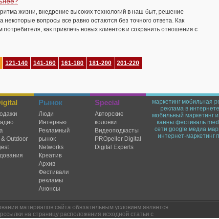
льнее?
ритма жизни, внедрение высоких технологий в наш быт, решение
 а некоторые вопросы все равно остаются без точного ответа. Как
м потребителя, как привлечь новых клиентов и сохранить отношения с
121-140
141-160
161-180
181-200
201-220
gital
Рынок
Special
маркетинг
мобильная р
реклама в интернет
одажи
Люди
Авторские
мобильный маркетинг
и
радио
Интервью
колонки
канны
фестиваль
medi
сети
google
медиа мар
а
Рекламный
Видеоподкасты
интернет-маркетинг
 & Outdoor
рынок
PROpeller Digital
est
Networks
Digital Experts
дования
Креатив
Архив
Фестивали
рекламы
Анонсы
овании материалов сайта обязательным условием является
рссылки на страницу расположения исходной статьи с