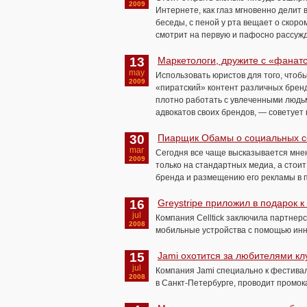
2009
Интернете, как глаз мгновенно делит 
беседы, с пеной у рта вещает о скоро
смотрит на первую и пафосно рассужд
13
Маркетологи, дружите с «фанат
may
Использовать юристов для того, чтоб
2009
«пиратский» контент различных брен
плотно работать с увлеченными людь
адвокатов своих брендов, — советует 
30
Пиарщик Обамы о социальных се
mar
Сегодня все чаще высказывается мнен
2009
только на стандартных медиа, а стои
бренда и размещению его рекламы в 
16
Greystripe приложил в подарок к
jul
Компания Celltick заключила партнерс
2008
мобильные устройства с помощью ин
15
Jami охотится за любителями кл
jul
Компания Jami специально к фестивалю
2008
в Санкт-Петербурге, проводит промо