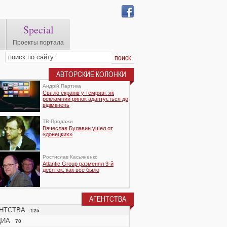
Special
Проекты портала
АВТОРСКИЕ КОЛОНКИ
Андрій Партика
Світло екранів у темряві: як
рекламний ринок адаптується до
відімкнень
TВ-Продажи
Вячеслав Булавин ушел от
«донецких»
Ростислав Касьяненко
Atlantic Group разменял 3-й
десяток: как всё было
АГЕНТСТВА
НТСТВА
125
ДИА
70