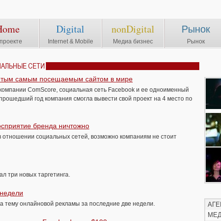
Home
Digital
nonDigital
Рынок
проекте
Internet & Mobile
Медиа бизнес
Рынок
ИАЛЬНЫЕ СЕТИ
ертым самым посещаемым сайтом в мире
компании ComScore, социальная сеть Facebook и ее одноименный
 прошедший год компания смогла вывести свой проект на 4 место по
осприятие бренда ничтожно
в отношении социальных сетей, возможно компаниям не стоит
л три новых таргетинга.
 недели
а тему онлайновой рекламы за последние две недели.
АГЕ
МЕ