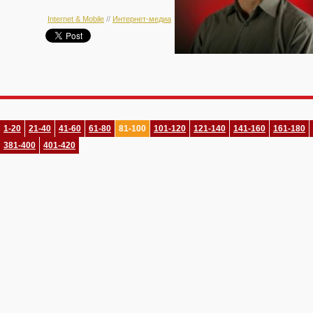
Internet & Mobile
//
Интернет-медиа
1-20
21-40
41-60
61-80
81-100
101-120
121-140
141-160
161-180
381-400
401-420