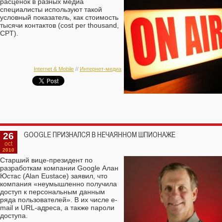
расценок в разных медиа
специалисты используют такой
условный показатель, как стоимость
тысячи контактов (cost per thousand,
CPT).
Internet & Mobile
//
Интернет-медиа
26
GOOGLE ПРИЗНАЛСЯ В НЕЧАЯННОМ ШПИОНАЖЕ
oct
2010
Старший вице-президент по
разработкам компании Google Алан
Юстас (Alan Eustace) заявил, что
компания «неумышленно получила
доступ к персональным данным
ряда пользователей». В их числе e-
mail и URL-адреса, а также пароли
доступа.