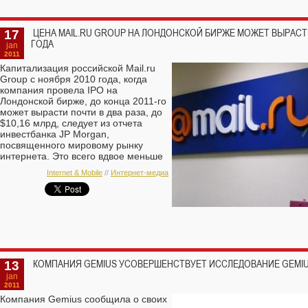
17
ЦЕНА MAIL.RU GROUP НА ЛОНДОНСКОЙ БИРЖЕ МОЖЕТ ВЫРАСТИ
ГОДА
jan
2011
Капитализация российской Mail.ru
Group с ноября 2010 года, когда
компания провела IPO на
Лондонской бирже, до конца 2011-го
может вырасти почти в два раза, до
$10,16 млрд, следует из отчета
инвестбанка JP Morgan,
посвященного мировому рынку
интернета. Это всего вдвое меньше
нынешней цены Yahoo!.
Internet & Mobile
//
Интернет-медиа
13
КОМПАНИЯ GEMIUS УСОВЕРШЕНСТВУЕТ ИССЛЕДОВАНИЕ GEMIU
jan
2011
Компания Gemius сообщила о своих