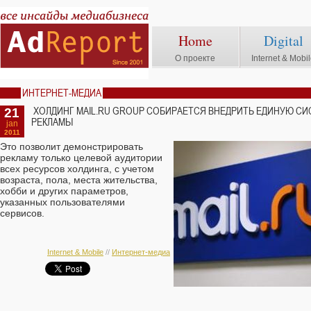
Home
Digital
О проекте
Internet & Mobi
ИНТЕРНЕТ-МЕДИА
21
ХОЛДИНГ MAIL.RU GROUP СОБИРАЕТСЯ ВНЕДРИТЬ ЕДИНУЮ С
РЕКЛАМЫ
jan
2011
Это позволит демонстрировать
рекламу только целевой аудитории
всех ресурсов холдинга, с учетом
возраста, пола, места жительства,
хобби и других параметров,
указанных пользователями
сервисов.
Internet & Mobile
//
Интернет-медиа