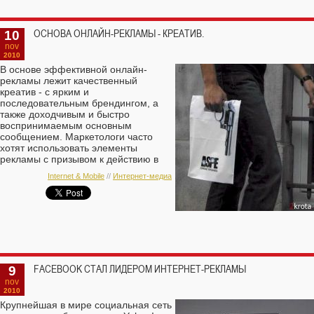
10
ОСНОВА ОНЛАЙН-РЕКЛАМЫ - КРЕАТИВ.
nov
2010
В основе эффективной онлайн-
рекламы лежит качественный
креатив - с ярким и
последовательным брендингом, а
также доходчивым и быстро
воспринимаемым основным
сообщением. Маркетологи часто
хотят использовать элементы
рекламы с призывом к действию в
своих онлайн-кампаниях, чтобы
Internet & Mobile
//
Интернет-медиа
вовлечь потенциальных клиентов и,
в конечном итоге, вызвать у них
желаемую реакцию. Но получается
это не всегда. Почему?
9
FACEBOOK СТАЛ ЛИДЕРОМ ИНТЕРНЕТ-РЕКЛАМЫ
nov
2010
Крупнейшая в мире социальная сеть