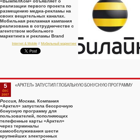
«ВымпелКом» объявляет о
реализации первого проекта по
размещению медиа-рекламы на
своих вещательных каналах.
Мобильная рекламная кампания
реализована в сотрудничестве с
агентством мобильного
маркетинга и рекламы Brand
Mobile для брендов Fanta и Burn
Internet & Mobile
//
Мобильный маркетинг
компании Coca-Cola.
5
«АРКТЕЛ» ЗАПУСТИЛ ГЛОБАЛЬНУЮ БОНУСНУЮ ПРОГРАММУ
dec
2007
Россия, Москва.
Компания
«Арктел» запустила бессрочную
бонусную программу для
пользователей, пополняющих
телефонные карты «Арктел»
через терминалы
самообслуживания шести
крупнейших электронных