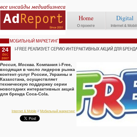
Home
Digital
О проекте
Internet & Mobi
МОБИЛЬНЫЙ МАРКЕТИНГ
24
I-FREE РЕАЛИЗУЕТ СЕРИЮ ИНТЕРАКТИВНЫХ АКЦИЙ ДЛЯ БРЕНД
dec
2007
Россия, Москва.
Компания i-Free,
входящая в число лидеров рынка
контент-услуг России, Украины и
Казахстана, осуществляет
техническую поддержку серии
новогодних интерактивных акций
для бренда Coca-Cola.
Internet & Mobile
//
Мобильный маркетинг