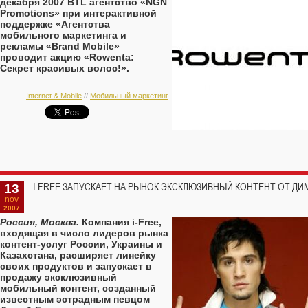
декабря 2007 BTL агентство «NGN
Promotions» при интерактивной
поддержке «Агентства
мобильного маркетинга и
рекламы «Brand Mobile»
проводит акцию «Rowenta:
Секрет красивых волос!».
Internet & Mobile
//
Мобильный маркетинг
13
I-FREE ЗАПУСКАЕТ НА РЫНОК ЭКСКЛЮЗИВНЫЙ КОНТЕНТ ОТ ДИ
nov
2007
Россия, Москва.
Компания i-Free,
входящая в число лидеров рынка
контент-услуг России, Украины и
Казахстана, расширяет линейку
своих продуктов и запускает в
продажу эксклюзивный
мобильный контент, созданный
известным эстрадным певцом