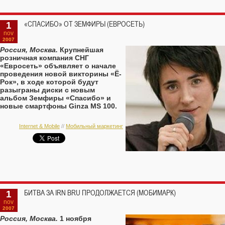
1
«СПАСИБО» ОТ ЗЕМФИРЫ (ЕВРОСЕТЬ)
nov
2007
Россия, Москва.
Крупнейшая
розничная компания СНГ
«Евросеть» объявляет о начале
проведения новой викторины «Ё-
Рок», в ходе которой будут
разыграны диски с новым
альбом Земфиры «Спасибо» и
новые смартфоны Ginza MS 100.
Internet & Mobile
//
Мобильный маркетинг
1
БИТВА ЗА IRN BRU ПРОДОЛЖАЕТСЯ (МОБИМАРК)
nov
2007
Россия, Москва.
1 ноября