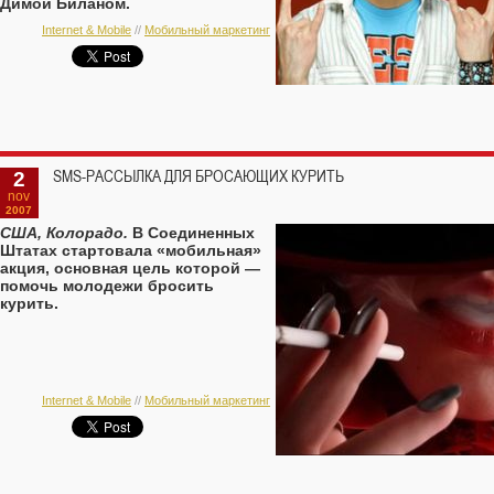
Димой Биланом.
Internet & Mobile
//
Мобильный маркетинг
2
SMS-РАССЫЛКА ДЛЯ БРОСАЮЩИХ КУРИТЬ
nov
2007
США, Колорадо.
В Соединенных
Штатах стартовала «мобильная»
акция, основная цель которой —
помочь молодежи бросить
курить.
Internet & Mobile
//
Мобильный маркетинг