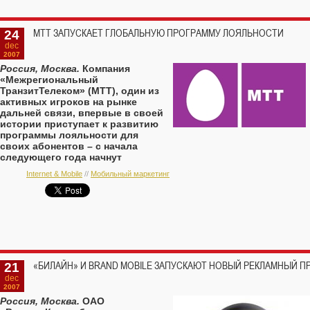
24
МТТ ЗАПУСКАЕТ ГЛОБАЛЬНУЮ ПРОГРАММУ ЛОЯЛЬНОСТИ
dec
2007
Россия, Москва.
Компания
«Межрегиональный
ТранзитТелеком» (МТТ), один из
активных игроков на рынке
дальней связи, впервые в своей
истории приступает к развитию
программы лояльности для
своих абонентов – с начала
следующего года начнут
действовать клубные карты МТТ,
Internet & Mobile
//
Мобильный маркетинг
чьи владельцы смогут получить
ряд преимуществ.
21
«БИЛАЙН» И BRAND MOBILE ЗАПУСКАЮТ НОВЫЙ РЕКЛАМНЫЙ П
dec
2007
Россия, Москва.
ОАО