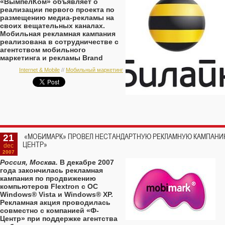
«ВымпелКом» объявляет о
реализации первого проекта по
размещению медиа-рекламы на
своих вещательных каналах.
Мобильная рекламная кампания
реализована в сотрудничестве с
агентством мобильного
маркетинга и рекламы Brand
Mobile для брендов Fanta и Burn
Internet & Mobile
//
Мобильный маркетинг
компании Coca-Cola.
21
«МОБИМАРК» ПРОВЕЛ НЕСТАНДАРТНУЮ РЕКЛАМНУЮ КАМПАНИ
ЦЕНТР»
dec
2007
Россия, Москва.
В декабре 2007
года закончилась рекламная
кампания по продвижению
компьютеров Flextron с ОС
Windows® Vista и Windows® XP.
Рекламная акция проводилась
совместно с компанией «Ф-
Центр» при поддержке агентства