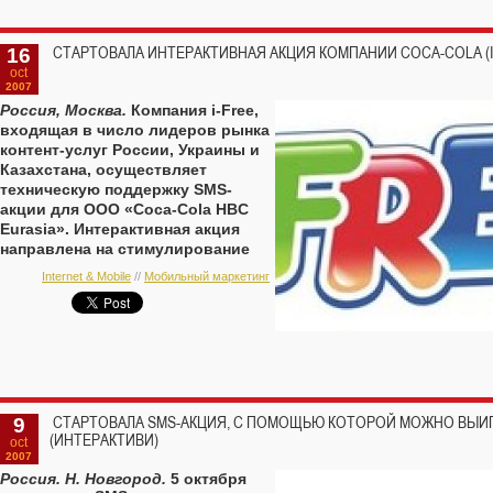
16
СТАРТОВАЛА ИНТЕРАКТИВНАЯ АКЦИЯ КОМПАНИИ COCA-COLA (I
oct
2007
Россия, Москва.
Компания i-Free,
входящая в число лидеров рынка
контент-услуг России, Украины и
Казахстана, осуществляет
техническую поддержку SMS-
акции для ООО «Coca-Cola HBC
Eurasia». Интерактивная акция
направлена на стимулирование
продаж энергетического напитка
Internet & Mobile
//
Мобильный маркетинг
Burn и проходит среди
распространителей продукта на
территории Москвы и
Московской области с 15 октября
по 15 декабря 2007 года.
9
СТАРТОВАЛА SMS-АКЦИЯ, С ПОМОЩЬЮ КОТОРОЙ МОЖНО ВЫИГ
(ИНТЕРАКТИВИ)
oct
2007
Россия. Н. Новгород.
5 октября