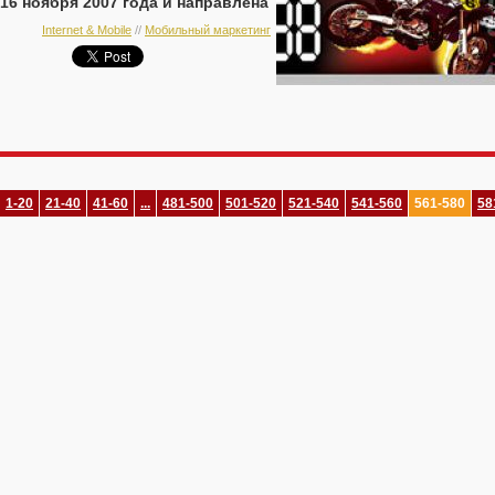
16 ноября 2007 года и направлена
на повышение продаж напитка.
Internet & Mobile
//
Мобильный маркетинг
1-20
21-40
41-60
...
481-500
501-520
521-540
541-560
561-580
58