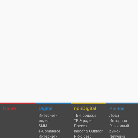
Home
Digital
nonDigital
Рынок
Интернет-
TВ-Продажи
Люди
медиа
ТВ & радио
Интервью
SMM
Пресса
Рекламный
e-Commerce
Indoor & Outdoor
рынок
Интернет-
PR-digest
Networks