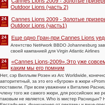
24
Cannes Lions 2009 - Золотые призе
jun
Outdoor Lions (часть 2)
2009
24
Cannes Lions 2009 - Золотые призе
jun
Outdoor Lions (часть1)
2009
24
Еще одно Гран-при Cannes Lions уе
jun
2009
Агентство Net#work BBDO Johannesburg зав
своей кампанией для Virgin Atlantic Airlines
24
«Cannes Lions-2009».Это уже совсем
jun
каким мы его помним
2009
Нет, сэр Вилльям Розен из Arc Worldwide, конечно
авторитетный, за это его «бугром» в жюри «Prom
поставили. При всем уважении к Виталию Расни
члену того же самого жюри, для российских же р
таковым не является. Who is мистер Расницын? Н
Евстафьева, функционер от рекламы и вице-пре