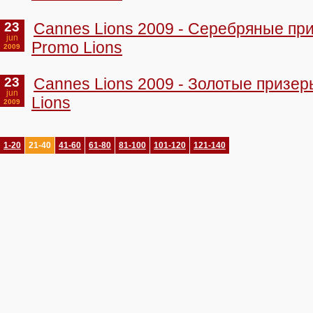
23
Cannes Lions 2009 - Серебряные пр
jun
Promo Lions
2009
23
Cannes Lions 2009 - Золотые призер
jun
Lions
2009
1-20
21-40
41-60
61-80
81-100
101-120
121-140