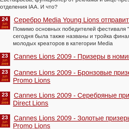
отделения IAA. И что?
24
Серебро Media Young Lions отправи
jun
2009
Помимо основных победителей фестиваля "
сегодня была также названы и тройка фина
молодых креаторов в категории Media
23
Cannes Lions 2009 - Призеры в ном
jun
2009
23
Cannes Lions 2009 - Бронзовые при
jun
Promo Lions
2009
23
Cannes Lions 2009 - Серебряные пр
jun
Direct Lions
2009
23
Cannes Lions 2009 - Золотые призе
jun
Promo Lions
2009