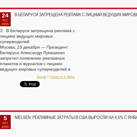
24
В БЕЛАРУСИ ЗАПРЕЩЕНА РЕКЛАМА С ЛИЦАМИ ВЕДУЩИХ МИРО
dec
2005
3: В Беларуси запрещена реклама с
лицами ведущих мировых
супермоделей
Москва, 23 декабря — Президент
Беларуси Александр Лукашенко
запретил появление рекламных
плакатов и журналов с лицами
ведущих мировых супермоделей в
своей стране, сообщает ИА
Архив
//
Новости в Мире
«Росбалт».
Отныне жительницы Беларуси не
смогут узнать, как выглядят сегодня
самые красивые и уважаемые
королевы подиума ? Синди
Кроуфорд, Наоми Кэмпбелл, Кейт
Мосс, Жизель Бундхен и многие
5
NIELSEN: РЕКЛАМНЫЕ ЗАТРАТЫ В США ВЫРОСЛИ НА 4,5% С ЯН
другие.
dec
Зато в полной мере им предписано
2005
наслаждаться красотой и грацией
сооте?ественниц ? теперь в рекламе