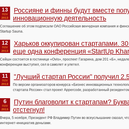
13
Россияне и финны будут вместе поп
nov
инновационную деятельность
2013
Соглашение об этом подписали ОАО Российская венчурная компания и финс
Startup Sauna.
12
Харьков оккупирован стартапами. 30
nov
еще одна конференция «StartUp Kha
2013
Сейшн состоится в гостинице «Оvis», проспект Гагарина, дом 201 «Б», недале
конференции выступил, сел в самолет и улетел.
11
"Лучший стартап России" получил 2.
nov
2013
По версии организаторов конкурса «Бизнес инновационных технолог
стартапа России» стал проект Appercode, разработанный резиденто
6
Путин благоволит к стартапам? Букв
nov
отстегнул!
2013
Вчера, 5 ноября, Президент РФ Владимир Путин во всеуслышание сказал, что
интернет-инициатив деньгами.