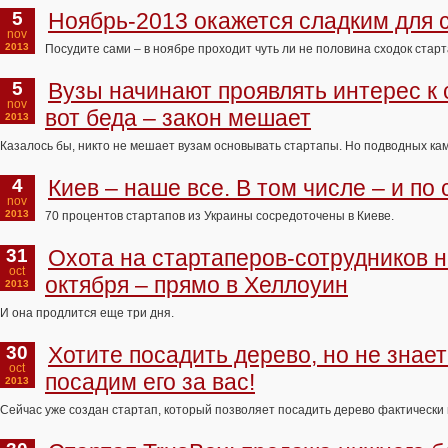
5
Ноябрь-2013 окажется сладким для 
nov
2013
Посудите сами – в ноябре проходит чуть ли не половина сходок стар
5
Вузы начинают проявлять интерес к 
nov
вот беда – закон мешает
2013
Казалось бы, никто не мешает вузам основывать стартапы. Но подводных камн
4
Киев – наше все. В том числе – и по
nov
2013
70 процентов стартапов из Украины сосредоточены в Киеве.
31
Охота на стартаперов-сотрудников н
oct
октября – прямо в Хеллоуин
2013
И она продлится еще три дня.
30
Хотите посадить дерево, но не знает
oct
посадим его за вас!
2013
Сейчас уже создан стартап, который позволяет посадить дерево фактически г