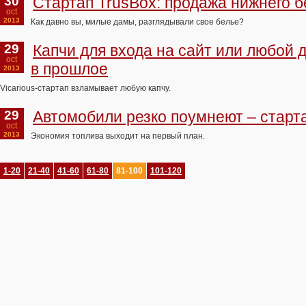
30
Стартап TrusBox: продажа нижнего 
oct
2013
Как давно вы, милые дамы, разглядывали свое белье?
29
Капчи для входа на сайт или любой 
oct
в прошлое
2013
Vicarious-стартап взламывает любую капчу.
29
Автомобили резко поумнеют – старт
oct
2013
Экономия топлива выходит на первый план.
1-20
21-40
41-60
61-80
81-100
101-120