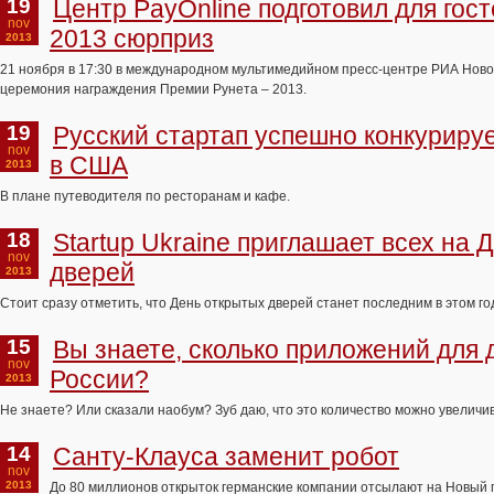
19
Центр PayOnline подготовил для гос
nov
2013 сюрприз
2013
21 ноября в 17:30 в международном мультимедийном пресс-центре РИА Ново
церемония награждения Премии Рунета – 2013.
19
Русский стартап успешно конкурируе
nov
в США
2013
В плане путеводителя по ресторанам и кафе.
18
Startup Ukraine приглашает всех на 
nov
дверей
2013
Стоит сразу отметить, что День открытых дверей станет последним в этом году
15
Вы знаете, сколько приложений для 
nov
России?
2013
Не знаете? Или сказали наобум? Зуб даю, что это количество можно увеличив
14
Санту-Клауса заменит робот
nov
2013
До 80 миллионов открыток германские компании отсылают на Новый г