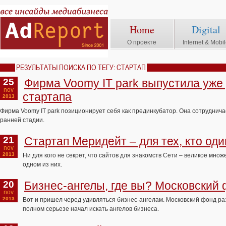
Home
Digital
О проекте
Internet & Mobi
РЕЗУЛЬТАТЫ ПОИСКА ПО ТЕГУ: СТАРТАП
25
Фирма Voomy IT park выпустила уже
nov
стартапа
2013
Фирма Voomy IT park позиционирует себя как прединкубатор. Она сотруднича
ранней стадии.
21
Стартап Меридейт – для тех, кто оди
nov
2013
Ни для кого не секрет, что сайтов для знакомств Сети – великое множ
одном из них.
20
Бизнес-ангелы, где вы? Московский
nov
2013
Вот и пришел черед удивляться бизнес-ангелам. Московский фонд ра
полном серьезе начал искать ангелов бизнеса.