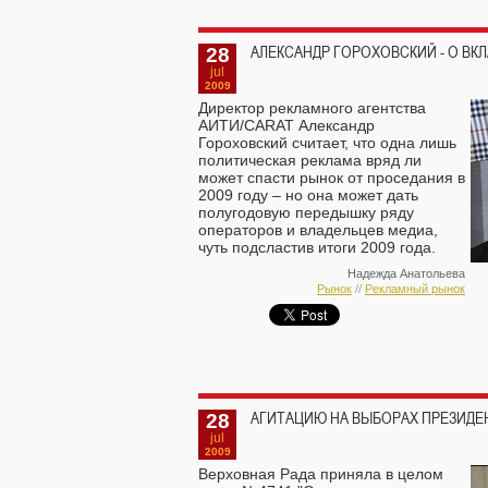
28
АЛЕКСАНДР ГОРОХОВСКИЙ - О ВК
jul
2009
Директор рекламного агентства
АИТИ/CARAT Александр
Гороховский считает, что одна лишь
политическая реклама вряд ли
может спасти рынок от проседания в
2009 году – но она может дать
полугодовую передышку ряду
операторов и владельцев медиа,
чуть подсластив итоги 2009 года.
Надежда Анатольева
Рынок
//
Рекламный рынок
28
АГИТАЦИЮ НА ВЫБОРАХ ПРЕЗИДЕН
jul
2009
Верховная Рада приняла в целом