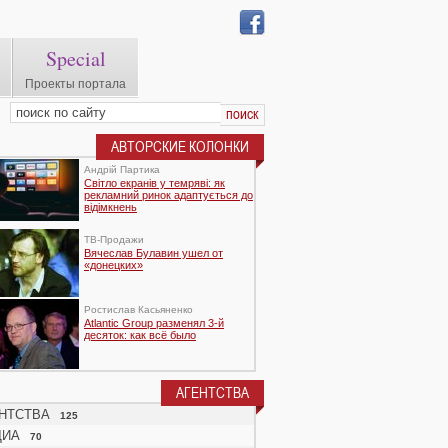
Special
Проекты портала
АВТОРСКИЕ КОЛОНКИ
Андрій Партика
Світло екранів у темряві: як
рекламний ринок адаптується до
відімкнень
TВ-Продажи
Вячеслав Булавин ушел от
«донецких»
Ростислав Касьяненко
Atlantic Group разменял 3-й
десяток: как всё было
АГЕНТСТВА
НТСТВА
125
ДИА
70