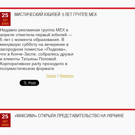
New Europe, Euro RSCG BTL и
MПГ-Украина. Пикантный
25
МИСТИЧЕСКИЙ ЮБИЛЕЙ: 5 ЛЕТ ГРУППЕ МЕХ
момент: по информации AdReport,
apr
заинтересованность в покупке
2005
этих агентств проявляет
Недавно рекламная группа МЕХ в
крупнейший российский
апреле отметила первый юбилей —
рекламный предприниматель,
5 лет с момента образования. В
владелец холдинга АDV Group и
минувшую субботу на вечеринке в
сети агентств Sales Up
загородном поместье «Подкова»,
/MPG Дмитрий Коробков.
что в Конче-Заспе, собрались друзья
и клиенты Татьяны Поповой.
Корпоративное party проходило в
полумистическом формате
спиритического сеанса.
Рынок
//
Networks
25
«МАКСИМА» ОТКРЫЛА ПРЕДСТАВИТЕЛЬСТВО НА УКРАИНЕ
apr
2005