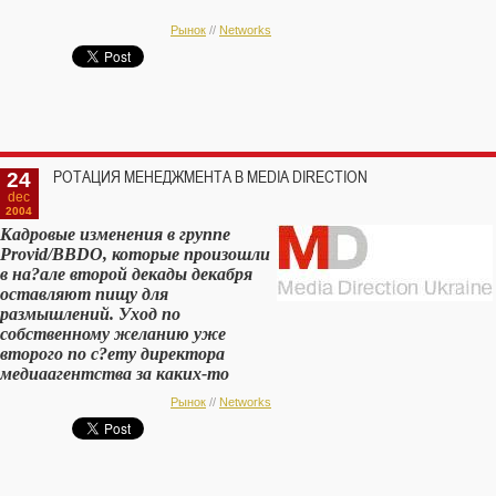
Рынок
//
Networks
24
РОТАЦИЯ МЕНЕДЖМЕНТА В MEDIA DIRECTION
dec
2004
Кадровые изменения в группе
Provid/BBDO, которые произошли
в на?але второй декады декабря
оставляют пищу для
размышлений. Уход по
собственному желанию уже
второго по с?ету директора
медиаагентства за каких-то
полгода дал повод говорить о
Рынок
//
Networks
«синдроме Таранова».