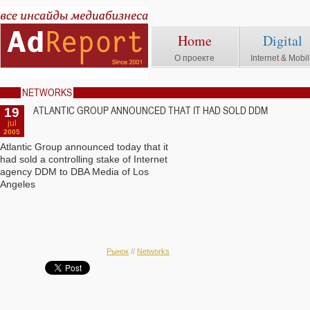
Home
Digital
О проекте
Internet & Mobi
NETWORKS
19
ATLANTIC GROUP ANNOUNCED THAT IT HAD SOLD DDM
jul
2005
Atlantic Group announced today that it
had sold a controlling stake of Internet
agency DDM to DBA Media of Los
Angeles
Рынок
//
Networks