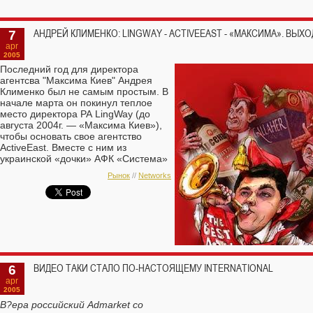
7
АНДРЕЙ КЛИМЕНКО: LINGWAY - ACTIVEEAST - «МАКСИМА». ВЫ
apr
2005
Последний год для директора
агентсва "Максима Киев" Андрея
Клименко был не самым простым. В
начале марта он покинул теплое
место директора РА LingWay (до
августа 2004г. — «Максима Киев»),
чтобы основать свое агентство
ActiveEast. Вместе с ним из
украинской «дочки» АФК «Система»
ушло еще 14 человек и, самое
Рынок
//
Networks
главное — несколько ключевых
клиентов. А именно: ВВН
(«Львовское», «Арсенал»), Gallaher
(Sovereign) и АВК.
6
ВИДЕО ТАКИ СТАЛО ПО-НАСТОЯЩЕМУ INTERNATIONAL
apr
2005
В?ера российский Admarket со