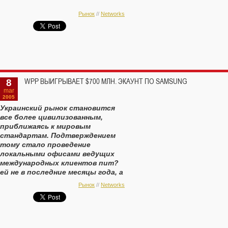
креативное агентство JWT, при этом
50%-ная доля в нем будет
Рынок
//
Networks
принадлежать WPP. До этого на
территории России и Украины сеть
J.W.Thompson была представлена ?
ешскими афилиатами Ark/JWT.
8
WPP ВЫИГРЫВАЕТ $700 МЛН. ЭКАУНТ ПО SAMSUNG
mar
2005
Украинский рынок становится
все более цивилизованным,
приближаясь к мировым
стандартам. Подтверждением
тому стало проведение
локальными офисами ведущих
международных клиентов пит?
ей не в последние месяцы года, а
еще летом или, кто не успел — в
Рынок
//
Networks
сентябре-октябре (Kievstar и
ТНК, напомним, не совсем
международные клиенты).
Осенний информационный вакуум