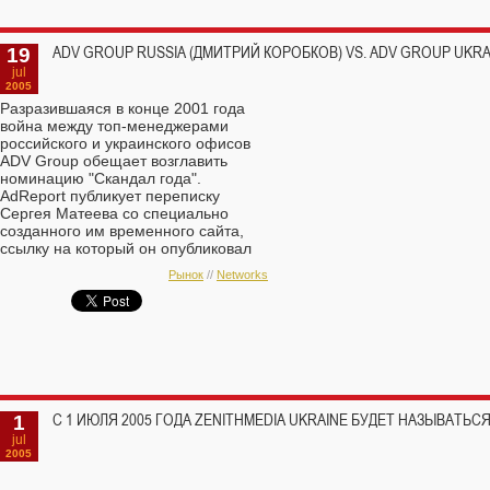
19
ADV GROUP RUSSIA (ДМИТРИЙ КОРОБКОВ) VS. ADV GROUP UKRA
jul
2005
Разразившаяся в конце 2001 года
война между топ-менеджерами
российского и украинского офисов
ADV Group обещает возглавить
номинацию "Скандал года".
AdReport публикует переписку
Сергея Матеева со специально
созданного им временного сайта,
ссылку на который он опубликовал
на одном из рекламных форумов.
Рынок
//
Networks
1
С 1 ИЮЛЯ 2005 ГОДА ZENITHMEDIA UKRAINE БУДЕТ НАЗЫВАТЬС
jul
2005