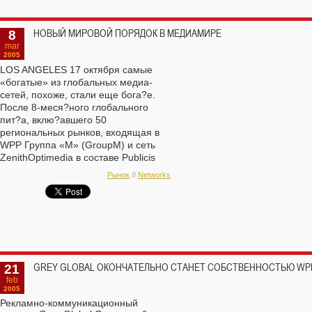
неожиданно прорвал анонс коллег
из AdAge о долгожданном
8
НОВЫЙ МИРОВОЙ ПОРЯДОК В МЕДИАМИРЕ
результате
тендера по Samsung
.
Как оказалось, задержка была
mar
2005
связана с ?предательством?
LOS ANGELES 17 октября самые
глобального маркетинг-директора
«богатые» из глобальных медиа-
корейской корпорации, который
сетей, похоже, стали еще бога?е.
предпо?ел ей аналоги?ный пост в
После 8-меся?ного глобального
Intel. Ну и, само собой, кропотливый
пит?а, вклю?авшего 50
процесс принятия решения
региональных рынков, входящая в
корейцами...
WPP Группа «М» (GroupM) и сеть
ZenithOptimedia в составе Publicis
Groupe имеют больше шансов полу?
Рынок
//
Networks
ить медиабаинг и медиапланинг для
Nestle, ?ем сеть Universal McCann (?
асть Interpublic Group). Цена победы
— $1.5 млрд.
21
GREY GLOBAL ОКОНЧАТЕЛЬНО СТАНЕТ СОБСТВЕННОСТЬЮ WPP
feb
2005
Рекламно-коммуникационный