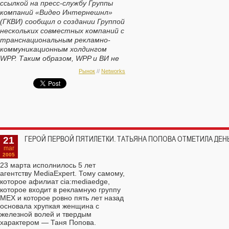
ссылкой на пресс-службу Группы
компаний «Видео Интернешнл»
(ГКВИ) сообщил о создании Группой
нескольких совместных компаний с
транснациональным рекламно-
коммуникационным холдингом
WPP. Таким образом, WPP и ВИ не
стали создавать одну общую
Рынок
//
Networks
компанию WPP Russia, как
планировалось ранее, а ограни?
ились несколькими совместными
проектами, которые будут
реализованы как в России, так и
странах СНГ (соответственно, и
в Украине).
21
ГЕРОЙ ПЕРВОЙ ПЯТИЛЕТКИ. ТАТЬЯНА ПОПОВА ОТМЕТИЛА ДЕН
Сотрудни?ество коснется отдельных
mar
2005
направлений бизнеса «Видео
23 марта исполнилось 5 лет
Интернешнл» и WPP. При этом в
агентству MediaExpert. Тому самому,
каждом из проектов доли рекламных
которое афилиат cia:mediaedge,
групп будут равными. По словам
которое входит в рекламную группу
президента "Видео Интернешнл?
МЕХ и которое ровно пять лет назад
Юрия Заполя, принадлежащее ВИ и
основала хрупкая женщина с
его менеджерам агентство полного
железной волей и твердым
цикла "РАВИ? превратится в
характером — Таня Попова.