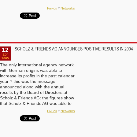
Рынок
//
Networks
12
SCHOLZ & FRIENDS AG ANNOUNCES POSITIVE RESULTS IN 2004
apr
2005
The only international agency network
with German origins was able to
increase its profits in the past calendar
year ? this was the message
announced along with the annual
results by the Board of Directors at
Scholz & Friends AG: the figures show
that Scholz & Friends AG was able to
increase the EBITDA according to
Рынок
//
Networks
€
IFRS in 2004 to
10.8 million
€
(previous year:
8.1 million). The
€
operating result EBIT improved from
€
2.0 million (in the previous year) to
5.7 million in 2004.