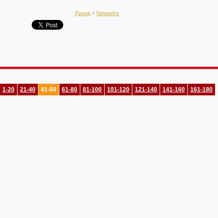
Рынок
//
Networks
1-20
21-40
41-60
61-80
81-100
101-120
121-140
141-160
161-180