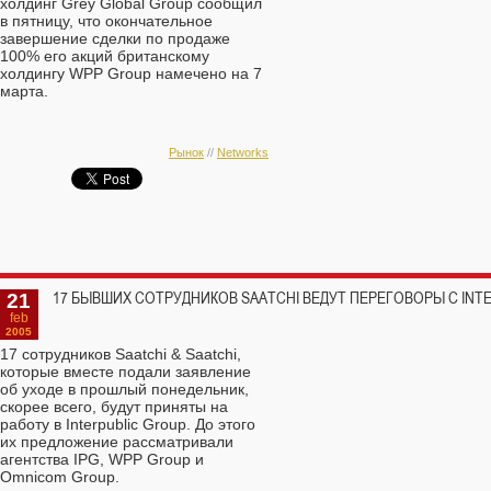
холдинг Grey Global Group сообщил
в пятницу, что окончательное
завершение сделки по продаже
100% его акций британскому
холдингу WPP Group намечено на 7
марта.
Рынок
//
Networks
21
17 БЫВШИХ СОТРУДНИКОВ SAATCHI ВЕДУТ ПЕРЕГОВОРЫ С INT
feb
2005
17 сотрудников Saatchi & Saatchi,
которые вместе подали заявление
об уходе в прошлый понедельник,
скорее всего, будут приняты на
работу в Interpublic Group. До этого
их предложение рассматривали
агентства IPG, WPP Group и
Omnicom Group.