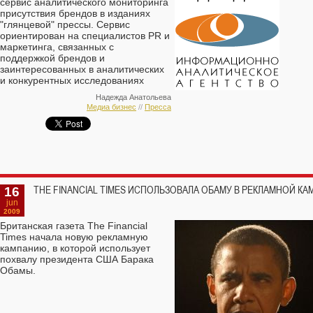
сервис аналитического мониторинга
присутствия брендов в изданиях
"глянцевой" прессы. Сервис
ориентирован на специалистов PR и
маркетинга, связанных с
поддержкой брендов и
заинтересованных в аналитических
и конкурентных исследованиях
журнальных рекламных носителей.
Надежда Анатольева
Медиа бизнес
//
Пресса
16
THE FINANCIAL TIMES ИСПОЛЬЗОВАЛА ОБАМУ В РЕКЛАМНОЙ К
jun
2009
Британская газета The Financial
Times начала новую рекламную
кампанию, в которой использует
похвалу президента США Барака
Обамы.