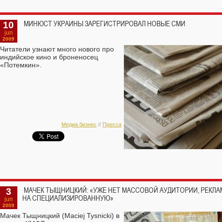
10
МИНЮСТ УКРАИНЫ ЗАРЕГИСТРИРОВАЛ НОВЫЕ СМИ
jun
2009
Читатели узнают много нового про
индийское кино и броненосец
«Потемкин».
Медиа бизнес
//
Пресса
3
МАЧЕК ТЫЩНИЦКИЙ: «УЖЕ НЕТ МАССОВОЙ АУДИТОРИИ, РЕКЛ
НА СПЕЦИАЛИЗИРОВАННУЮ»
jun
2009
Мачек Тыщницкий (Maciej Tysnicki) в